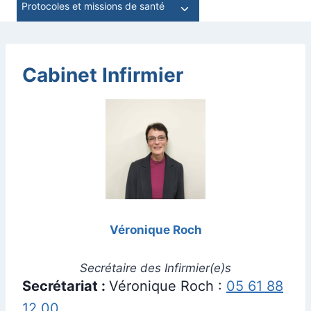
Protocoles et missions de santé
Ouvrir/fermer
menu
le
enfant
menu
enfant
Cabinet
Infirmier
Véronique Roch
Secrétaire des Infirmier(e)s
Secrétariat :
Véronique Roch :
05 61 88
12 00